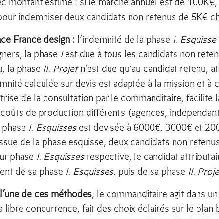
 montant estimé : si le marché annuel est de 100K€, 
pour indemniser deux candidats non retenus de 5K€ c
ce France design :
l’indemnité de la phase
I. Esquisse
gners, la phase
I
est due à tous les candidats non reten
u, la phase
II. Projet
n’est due qu’au candidat retenu, at
mnité calculée sur devis est adaptée à la mission et à 
trise de la consultation par le commanditaire, facilite
 coûts de production différents (agences, indépendant
a phase
I. Esquisses
est devisée à 6000€, 3000€ et 200
’issue de la phase esquisse, deux candidats non retenus
eur phase
I. Esquisses
respective, le candidat attributa
ment de sa phase
I. Esquisses
, puis de sa phase
II. Proje
 l’une de ces méthodes
, le commanditaire agit dans un
a libre concurrence, fait des choix éclairés sur le plan 