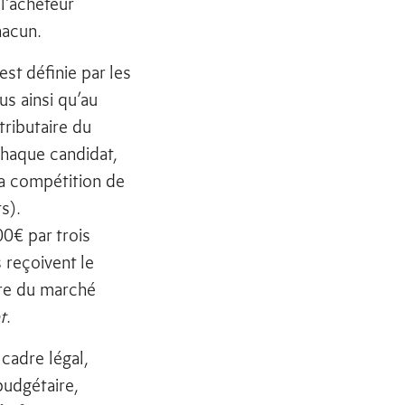
l’acheteur
hacun.
est définie par les
us ainsi qu’au
tributaire du
chaque candidat,
 la compétition de
s).
0€ par trois
 reçoivent le
ire du marché
t
.
 cadre légal,
budgétaire,