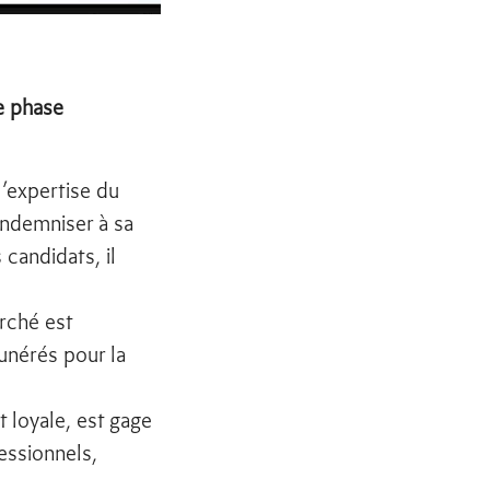
e phase
l’expertise du
’indemniser à sa
 candidats, il
arché est
unérés pour la
 loyale, est gage
essionnels,