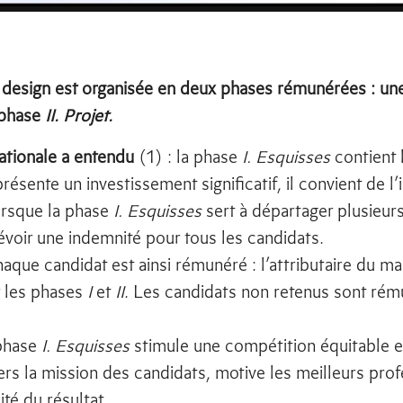
esign est organisée en deux phases rémunérées : un
 phase
II. Projet.
tionale a entendu
(1) : la phase
I. Esquisses
contient 
présente un investissement significatif, il convient de l
Lorsque la phase
I. Esquisses
sert à départager plusieurs
évoir une indemnité pour tous les candidats.
haque candidat est ainsi rémunéré : l’attributaire du m
 les phases
I
et
II
. Les candidats non retenus sont rém
 phase
I. Esquisses
stimule une compétition équitable et
ers la mission des candidats, motive les meilleurs prof
ité du résultat.