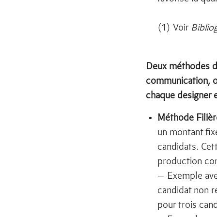
(1) Voir
Biblio
Deux méthodes de 
communication, où
chaque designer 
Méthode Filiè
un montant fix
candidats. Cet
production co
— Exemple ave
candidat non r
pour trois cand