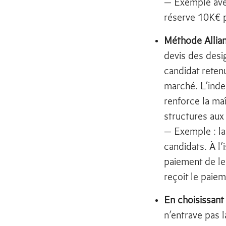
— Exemple avec
réserve 10K€ 
Méthode Allian
devis des desi
candidat reten
marché. L’inde
renforce la maî
structures aux
— Exemple : l
candidats. À l
paiement de l
reçoit le paie
En choisissant
n’entrave pas l