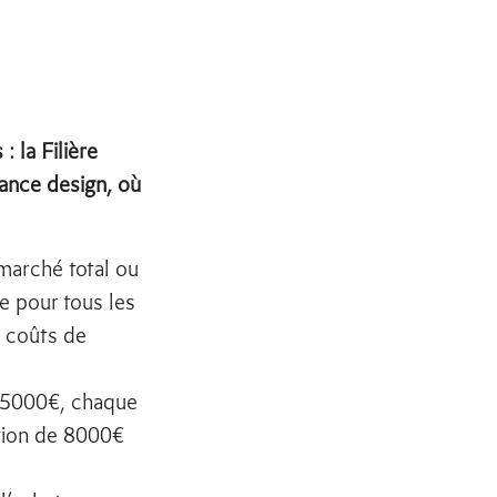
 la Filière
rance design, où
marché total ou
e pour tous les
x coûts de
 5000€, chaque
tion de 8000€