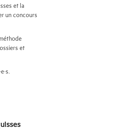
sses et la
er un concours
 méthode
ossiers et
e·s.
uisses