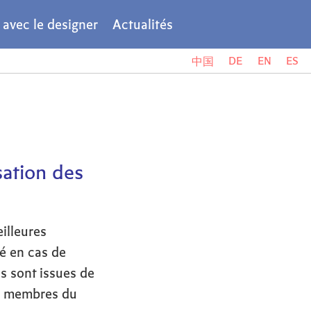
r avec le designer
Actualités
DE
EN
ES
中国
ation des
eilleures
é en cas de
 sont issues de
e, membres du