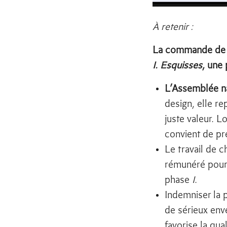
À retenir :
La commande de d
I. Esquisses
, une
L’Assemblée na
design, elle re
juste valeur. 
convient de pr
Le travail de c
rémunéré pour
phase
I
.
Indemniser la
de sérieux env
favorise la qual