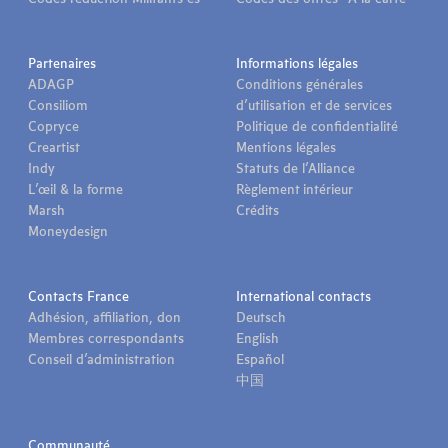
Codes réduction Militants·es
Codes des offres “À la carte”
Partenaires
Informations légales
ADAGP
Conditions générales
Consiliom
d’utilisation et de services
Copryce
Politique de confidentialité
Creartist
Mentions légales
Indy
Statuts de l’Alliance
L’œil & la forme
Règlement intérieur
Marsh
Crédits
Moneydesign
Contacts France
International contacts
Adhésion, affiliation, don
Deutsch
Membres correspondants
English
Conseil d’administration
Español
中国
Communauté