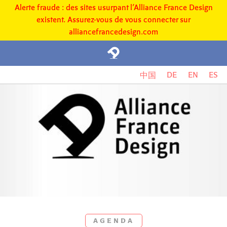
Alerte fraude : des sites usurpant l’Alliance France Design
existent. Assurez-vous de vous connecter sur
alliancefrancedesign.com
DE
EN
ES
中国
AGENDA