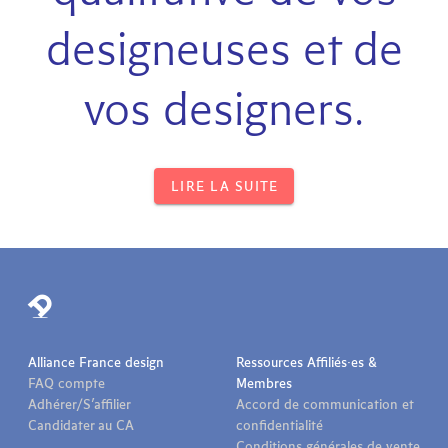
designeuses et de
vos designers.
LIRE LA SUITE
Alliance France design
Ressources Affiliés·es &
FAQ compte
Membres
Adhérer/S’affilier
Accord de communication et
Candidater au CA
confidentialité