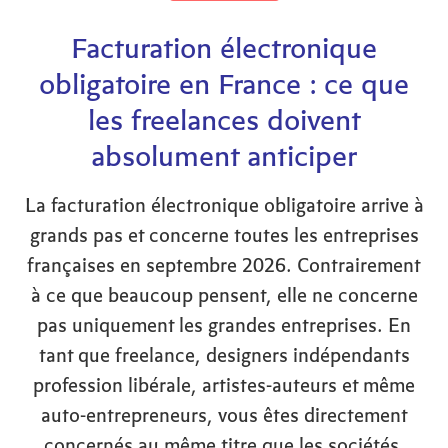
Facturation électronique
obligatoire en France : ce que
les freelances doivent
absolument anticiper
PAR et POUR les designers·euses entrepreneurs·euses ou salarié·e·s
de toutes les disciplines : ESPACE, MESSAGE, PRODUIT.
La facturation électronique obligatoire arrive à
grands pas et concerne toutes les entreprises
françaises en septembre 2026. Contrairement
à ce que beaucoup pensent, elle ne concerne
pas uniquement les grandes entreprises. En
tant que freelance, designers indépendants
profession libérale, artistes-auteurs et même
auto-entrepreneurs, vous êtes directement
concernés au même titre que les sociétés.