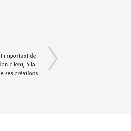
st important de
on client, à la
de ses créations.