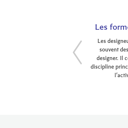
Les forme
Les designeu
souvent des 
designer. Il 
discipline prin
l’act