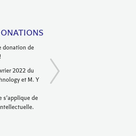
es DONATIONS
ne donation de
!
évrier 2022 du
chnology et M. Y
le s'applique de
ntellectuelle.