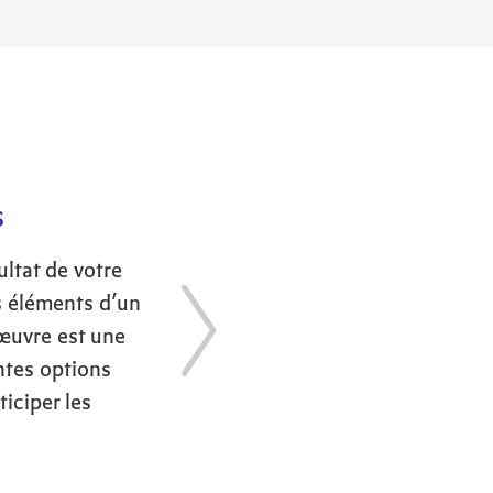
s
ultat de votre
es éléments d’un
 œuvre est une
ntes options
ticiper les