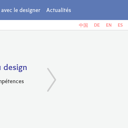
r avec le designer
Actualités
DE
EN
ES
中国
u design
ompétences