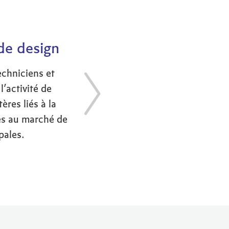
 de design
echniciens et
l’activité de
ères liés à la
iés au marché de
pales.