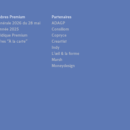
mbres Premium
Partenaires
nérale 2026 du 28 mai
ADAGP
année 2025
Consiliom
uridique Premium
Copryce
res “À la carte”
Creartist
Indy
L’œil & la forme
Marsh
Moneydesign