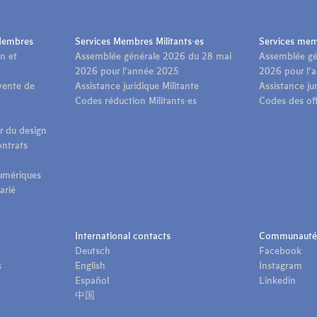
 Membres
Services Membres Militants·es
Services me
n et
Assemblée générale 2026 du 28 mai
Assemblée gé
2026 pour l'année 2025
2026 pour l'
vente de
Assistance juridique Militante
Assistance j
Codes réduction Militants·es
Codes des off
ur du design
ontrats
numériques
arié
International contacts
Communauté
Deutsch
Facebook
s
English
Instagram
Español
Linkedin
中国